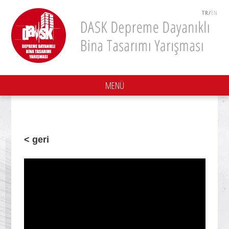
TR
/
EN
MENÜ
< geri